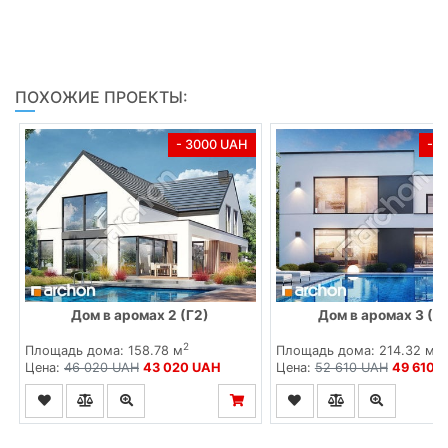
ПОХОЖИЕ ПРОЕКТЫ:
- 3000 UAH
- 
Дом в аромах 2 (Г2)
Дом в аромах 3 (Г
2
2
Площадь дома: 158.78 м
Площадь дома: 214.32 м
Цена:
46 020 UAH
43 020 UAH
Цена:
52 610 UAH
49 610 