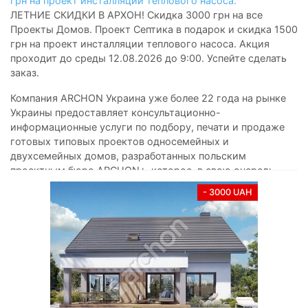
грн на проект инсталляции теплового насоса.
ЛЕТНИЕ СКИДКИ В АРХОН! Скидка 3000 грн на все
Проекты Домов. Проект Септика в подарок и скидка 1500
грн на проект инсталляции теплового насоса. Акция
проходит до среды 12.08.2026 до 9:00. Успейте сделать
заказ.
Компания ARCHON Украина уже более 22 года на рынке
Украины предоставляет консультационно-
информационные услуги по подбору, печати и продаже
готовых типовых проектов односемейных и
двухсемейных домов, разработанных польским
проектным бюро ARCHON+, которое, в свою очередь,
работает на рынке уже более 35 лет. Архитекторы
- 3000 UAH
компании ARCHON+ уже много лет создают лучшие
проекты домов. Проекты домов и коттеджей от нашего
архитектурного бюро предназначенные для
индивидуальных клиентов и застройщиков, предлагает
около 2300
проектов домов и коттеджей
среди которых
есть популярные коллекции: одноэтажные дома и
двухэтажные коттеджи,
небольшие дома до 150 м2
,
современные дома
,
дома с мансардой
,
недорогие в