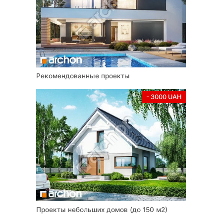
Копия не может являться основанием для утверждения
проекта органом архитектурно-строительного надзора.
Проект охраняется в соответствии с положениями
Закона Украины «Об авторском праве и смежных правах»
от 1 декабря 2022 г. № 2811-IX. Все права защищены.
Все графические материалы, опубликованные на веб-
сайте https://www.archon.com.ua, охраняются в
Рекомендованные проекты
соответствии с положениями Закона Украины «Об
авторском праве и смежных правах» от 1 декабря 2022
- 3000 UAH
года № 2811-IX. Загрузка, распространение
вышеуказанных материалов, их распространение,
обработка, воспроизведение, копирование полностью
или частично, а также использование в экономических и
коммерческих целях запрещено. За несоблюдение
запрета предусмотрена гражданская и уголовная
ответственность.
Проекты небольших домов (до 150 м2)