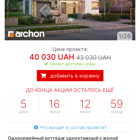
1/26
Цена проекта:
40 030 UAH
43 030 UAH
Проект доступен сразу
добавить в корзину
ДО КОНЦА АКЦИИ ОСТАЛОСЬ ЕЩЁ
5
16
12
58
ДНЕЙ
ЧАСОВ
МИНУТ
СЕКУНД
Что входит в состав проекта?
односемейный коттедж одноэтажный с жилой