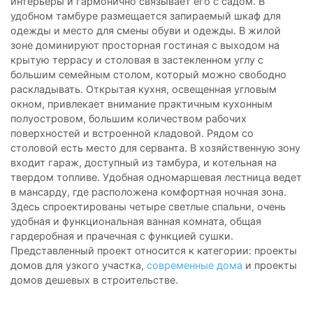
интерьеры и гармонично связывает его с садом. В
удобном тамбуре размещается запираемый шкаф для
одежды и место для смены обуви и одежды. В жилой
зоне доминируют просторная гостиная с выходом на
крытую террасу и столовая в застекленном углу с
большим семейным столом, который можно свободно
раскладывать. Открытая кухня, освещенная угловым
окном, привлекает внимание практичным кухонным
полуостровом, большим количеством рабочих
поверхностей и встроенной кладовой. Рядом со
столовой есть место для серванта. В хозяйственную зону
входит гараж, доступный из тамбура, и котельная на
твердом топливе. Удобная одномаршевая лестница ведет
в мансарду, где расположена комфортная ночная зона.
Здесь спроектированы четыре светлые спальни, очень
удобная и функциональная ванная комната, общая
гардеробная и прачечная с функцией сушки.
Представленный проект относится к категории: проекты
домов для узкого участка,
современные дома
и проекты
домов дешевых в строительстве.