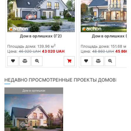
Дом в орлишках (Г2)
Дом в орлишках (Г
2
2
Площадь дома: 139.96 м
Площадь дома: 151.68 м
Цена:
46 020 UAH
43 020 UAH
Цена:
48 860 UAH
45 860 
НЕДАВНО ПРОСМОТРЕННЫЕ ПРОЕКТЫ ДОМОВ:
Дом в орлишках