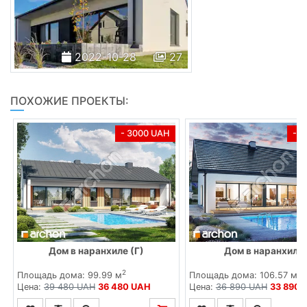
2022-10-28
27
ПОХОЖИЕ ПРОЕКТЫ:
- 3000 UAH
- 
Дом в наранхиле (Г)
Дом в наранхиле 
2
2
Площадь дома: 99.99 м
Площадь дома: 106.57 м
Цена:
39 480 UAH
36 480 UAH
Цена:
36 890 UAH
33 890 