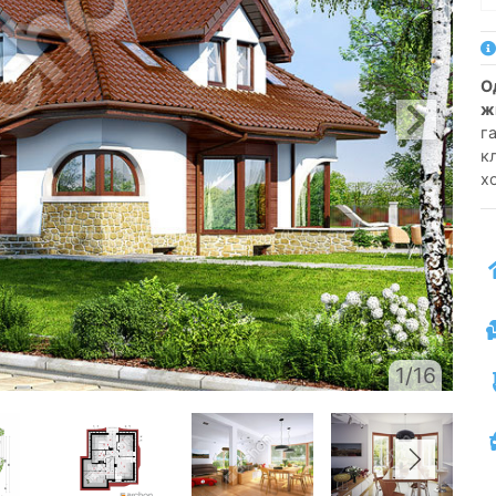
односемейный коттедж одноэтажный с
ж
г
к
х
1/16