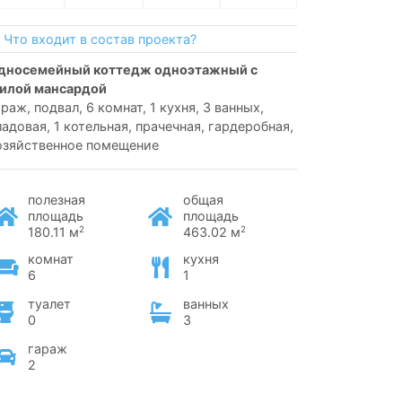
Что входит в состав проекта?
илой мансардой
араж, подвал, 6 комнат, 1 кухня, 3 ванных,
ладовая, 1 котельная, прачечная, гардеробная,
озяйственное помещение
полезная
общая
площадь
площадь
2
2
180.11 м
463.02 м
комнат
кухня
6
1
туалет
ванных
0
3
гараж
2