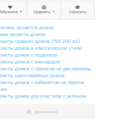
Избранное
Сравнить
Спросить
речень проектов домов
вые проекты домов
оекты средних домов (150-200 м2)
оекты домов в классическом стиле
оекты домов с подвалом
оекты домов с мансардой
оекты домов с гаражом на две машины
оекты односемейных домов
оекты домов с кабинетом на первом
аже
оекты домов для участков с уклоном
реализации