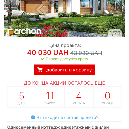
1/73
Цена проекта:
40 030 UAH
43 030 UAH
Проект доступен сразу
добавить в корзину
ДО КОНЦА АКЦИИ ОСТАЛОСЬ ЕЩЁ
5
11
3
59
ДНЕЙ
ЧАСОВ
МИНУТЫ
СЕКУНД
Что входит в состав проекта?
односемейный коттедж одноэтажный с жилой