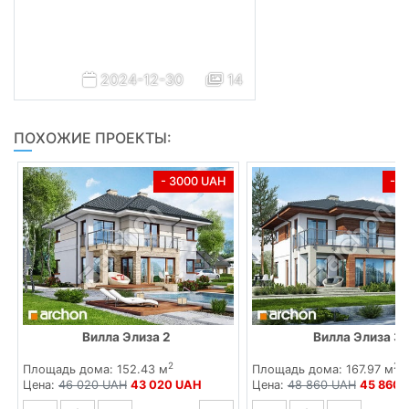
2024-12-30
14
ПОХОЖИЕ ПРОЕКТЫ:
- 3000 UAH
- 
Вилла Элиза 2
Вилла Элиза 3
2
2
Площадь дома: 152.43 м
Площадь дома: 167.97 м
Цена:
46 020 UAH
43 020 UAH
Цена:
48 860 UAH
45 860 