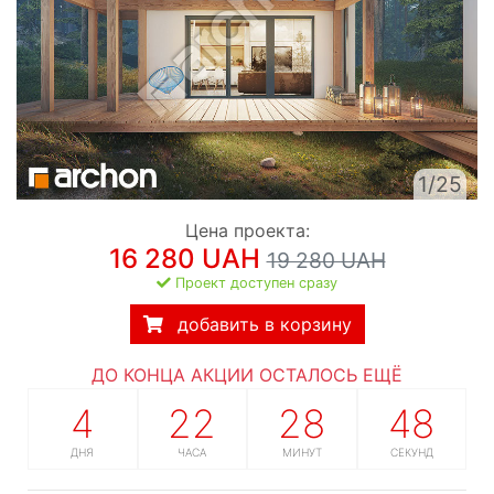
1/25
Цена проекта:
16 280 UAH
19 280 UAH
Проект доступен сразу
добавить в корзину
ДО КОНЦА АКЦИИ ОСТАЛОСЬ ЕЩЁ
4
22
28
47
ДНЯ
ЧАСА
МИНУТ
СЕКУНД