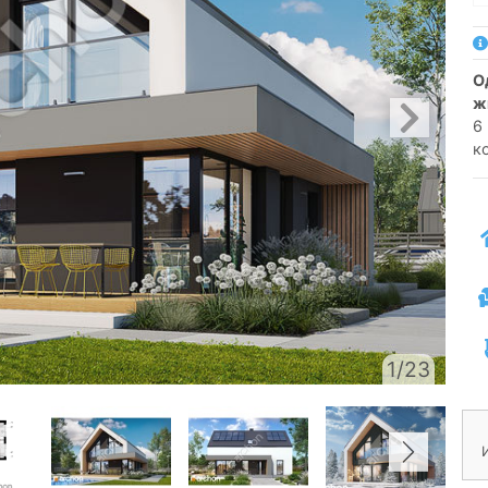
односемейный коттедж одноэтажный с
ж
6
к
1/23