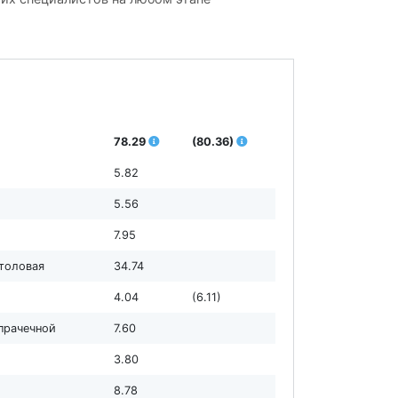
78.29
(80.36)
5.82
5.56
7.95
столовая
34.74
4.04
(6.11)
 прачечной
7.60
3.80
8.78