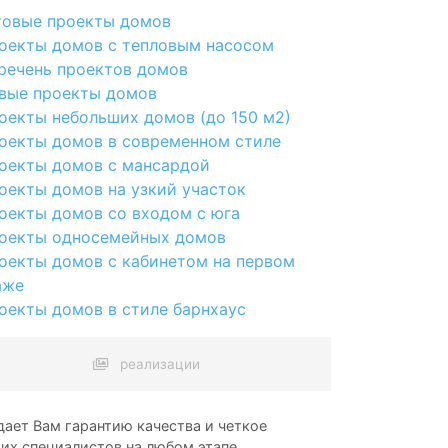
товые проекты домов
оекты домов с тепловым насосом
речень проектов домов
вые проекты домов
оекты небольших домов (до 150 м2)
оекты домов в современном стиле
оекты домов с мансардой
оекты домов на узкий участок
оекты домов со входом с юга
оекты односемейных домов
оекты домов с кабинетом на первом
аже
оекты домов в стиле барнхаус
реализации
ает Вам гарантию качества и четкое
ших специалистов на любом этапе