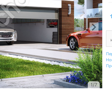
Пе
Но
Пр
1/7