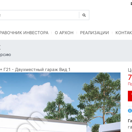
РАВОЧНИК ИНВЕСТОРА
O АРХОН
РЕАЛИЗАЦИИ
КОНТАК
ж
ерсию
 Г21 - Двухместный гараж Вид 1
Ц
7
Пр
г