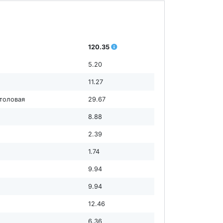
120.35
5.20
11.27
столовая
29.67
8.88
2.39
1.74
9.94
9.94
12.46
6.36