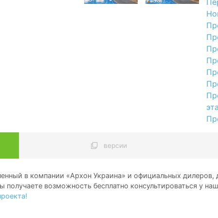
Пе
Но
Пр
Пр
Пр
Пр
Пр
Пр
Пр
эт
Пр
версии
енный в компании «Архон Украина» и официальных дилеров, д
ы получаете возможность бесплатно консультироваться у на
проекта!