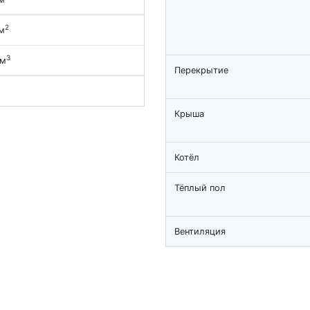
2
м
3
 м
Перекрытие
Крыша
Котёл
Тёплый пол
Вентиляция