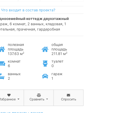
Что входит в состав проекта?
односемейный коттедж двухэтажный
араж, 6 комнат, 2 ванных, кладовая, 1
отельная, прачечная, гардеробная
полезная
общая
площадь
площадь
2
2
137.63 м
211.81 м
комнат
туалет
6
0
ванных
гараж
2
1
Избранное
Сравнить
Спросить
товые проекты домов