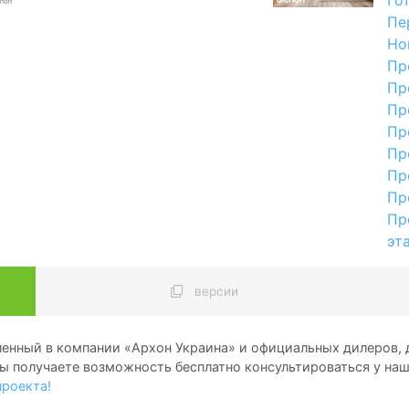
Пе
Но
Пр
Пр
Пр
Пр
Пр
Пр
Пр
Пр
эт
версии
енный в компании «Архон Украина» и официальных дилеров, д
ы получаете возможность бесплатно консультироваться у на
проекта!