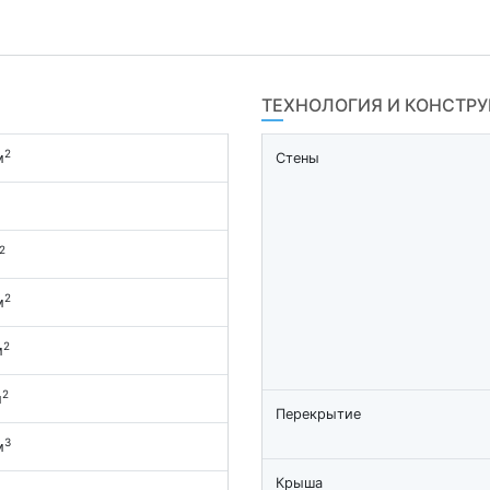
ТЕХНОЛОГИЯ И КОНСТР
2
м
Стены
2
2
м
2
м
2
м
Перекрытие
3
м
Крыша