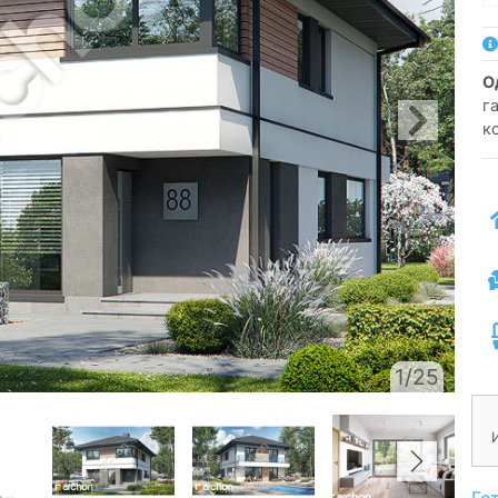
г
к
1/25
Го