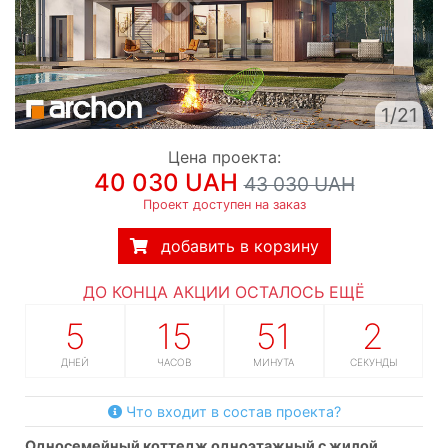
1/21
Цена проекта:
40 030 UAH
43 030 UAH
Проект доступен на заказ
добавить в корзину
ДО КОНЦА АКЦИИ ОСТАЛОСЬ ЕЩЁ
5
15
51
1
ДНЕЙ
ЧАСОВ
МИНУТА
СЕКУНДА
Что входит в состав проекта?
односемейный коттедж одноэтажный с жилой