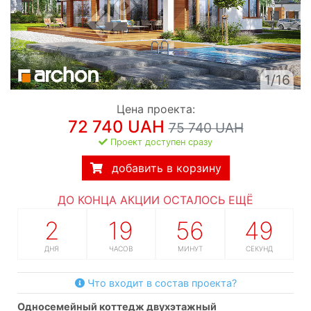
1/16
Цена проекта:
72 740 UAH
75 740 UAH
Проект доступен сразу
добавить в корзину
ДО КОНЦА АКЦИИ ОСТАЛОСЬ ЕЩЁ
2
19
56
48
ДНЯ
ЧАСОВ
МИНУТ
СЕКУНД
Что входит в состав проекта?
односемейный коттедж двухэтажный