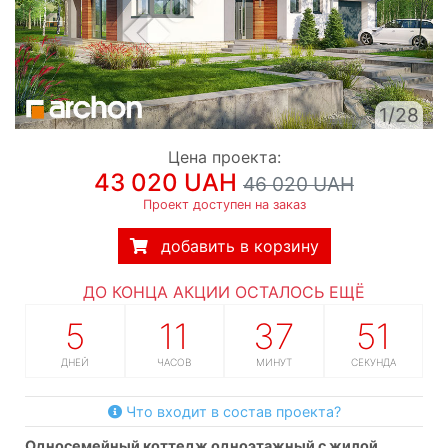
1/28
Цена проекта:
43 020 UAH
46 020 UAH
Проект доступен на заказ
добавить в корзину
ДО КОНЦА АКЦИИ ОСТАЛОСЬ ЕЩЁ
5
11
37
50
ДНЕЙ
ЧАСОВ
МИНУТ
СЕКУНД
Что входит в состав проекта?
односемейный коттедж одноэтажный с жилой