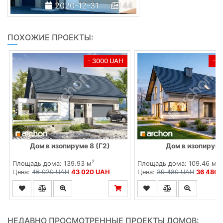
2020-12-31
44
ПОХОЖИЕ ПРОЕКТЫ:
- 3000 UAH
- 
Дом в изопируме 8 (Г2)
Дом в изопирум
2
2
Площадь дома: 139.93 м
Площадь дома: 109.46 м
Цена:
46 020 UAH
43 020 UAH
Цена:
39 480 UAH
36 480 
НЕДАВНО ПРОСМОТРЕННЫЕ ПРОЕКТЫ ДОМОВ: