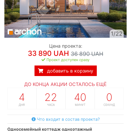
1/22
Цена проекта:
33 890 UAH
36 890 UAH
Проект доступен сразу
добавить в корзину
ДО КОНЦА АКЦИИ ОСТАЛОСЬ ЕЩЁ
4
22
39
59
ДНЯ
ЧАСА
МИНУТ
СЕКУНД
Что входит в состав проекта?
односемейный коттедж одноэтажный