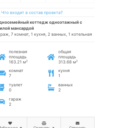
Что входит в состав проекта?
илой мансардой
араж, 7 комнат, 1 кухня, 2 ванных, 1 котельная
полезная
общая
площадь
площадь
2
2
163.21 м
313.68 м
комнат
кухня
7
1
туалет
ванных
0
2
гараж
2
Избранное
Сравнить
Спросить