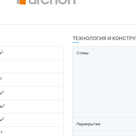
ТЕХНОЛОГИЯ И КОНСТР
2
м
Стены
2
2
м
2
 м
2
м
Перекрытие
3
м