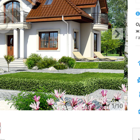
односемейный коттедж одноэтажный с
ж
г
1/10