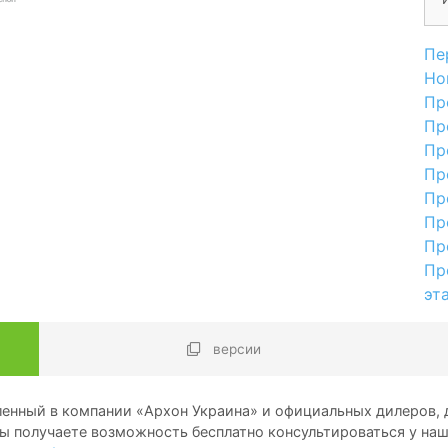
Пе
Но
Пр
Пр
Пр
Пр
Пр
Пр
Пр
Пр
эт
версии
енный в компании «Архон Украина» и официальных дилеров, д
ы получаете возможность бесплатно консультироваться у на