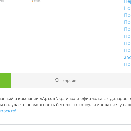
Пе
Но
Пр
Пр
Пр
Пр
Пр
Пр
за
Пр
версии
енный в компании «Архон Украина» и официальных дилеров, д
ы получаете возможность бесплатно консультироваться у на
проекта!