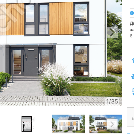
двухсемейный коттедж для сблокированной
з
6
1/35