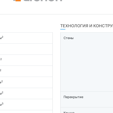
ТЕХНОЛОГИЯ И КОНСТР
2
м
Стены
2
м
2
2
м
2
м
Перекрытие
3
м
Крыша