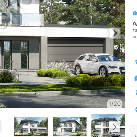
г
к
1/20