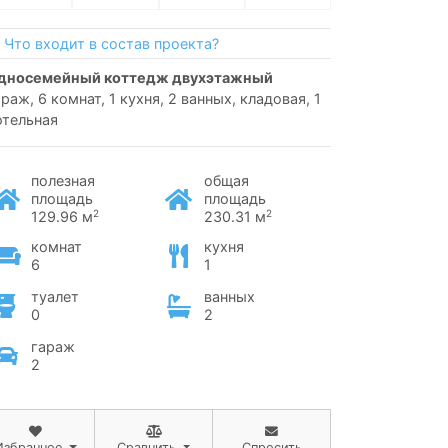
Что входит в состав проекта?
односемейный коттедж двухэтажный
араж, 6 комнат, 1 кухня, 2 ванных, кладовая, 1
отельная
полезная
общая
площадь
площадь
2
2
129.96 м
230.31 м
комнат
кухня
6
1
туалет
ванных
0
2
гараж
2
Избранное
Сравнить
Спросить