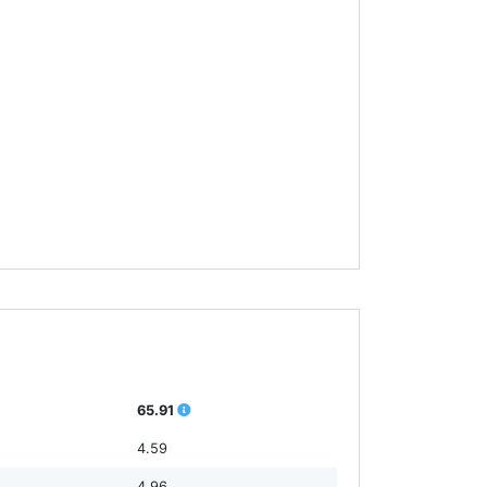
65.91
4.59
4.96