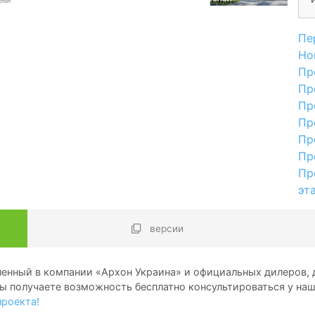
Пе
Но
Пр
Пр
Пр
Пр
Пр
Пр
Пр
эт
версии
енный в компании «Архон Украина» и официальных дилеров, д
ы получаете возможность бесплатно консультироваться у на
проекта!