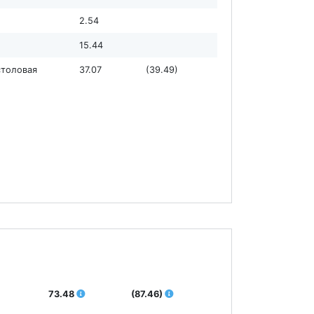
2.54
15.44
 столовая
37.07
(39.49)
73.48
(87.46)