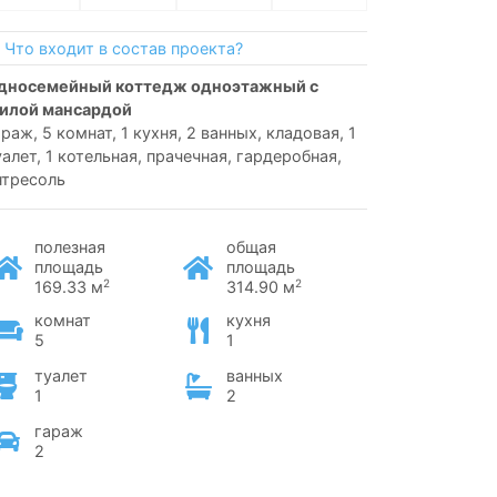
Что входит в состав проекта?
илой мансардой
араж, 5 комнат, 1 кухня, 2 ванных, кладовая, 1
уалет, 1 котельная, прачечная, гардеробная,
нтресоль
полезная
общая
площадь
площадь
2
2
169.33 м
314.90 м
комнат
кухня
5
1
туалет
ванных
1
2
гараж
2