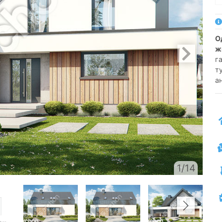
односемейный коттедж одноэтажный с
ж
г
т
а
1/14