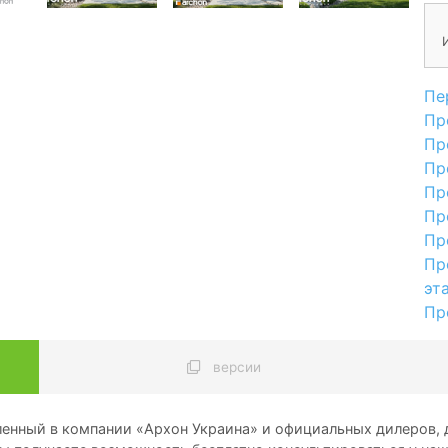
Пе
Пр
Пр
Пр
Пр
Пр
Пр
Пр
эт
Пр
версии
енный в компании «Архон Украина» и официальных дилеров, д