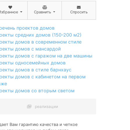
Избранное
Сравнить
Спросить
речень проектов домов
оекты средних домов (150-200 м2)
оекты домов в современном стиле
оекты домов с мансардой
оекты домов с гаражом на две машины
оекты односемейных домов
оекты домов в стиле барнхаус
оекты домов с кабинетом на первом
аже
оекты домов со вторым светом
реализации
ает Вам гарантию качества и четкое