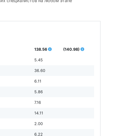
ших специалистов на любом этапе
138.56
(140.98)
5.45
36.60
6.11
5.86
7.16
14.11
2.00
6.22