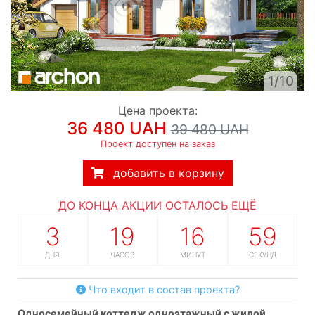
1/10
Цена проекта:
36 480 UAH
39 480 UAH
Проект доступен на заказ
добавить в корзину
ДО КОНЦА АКЦИИ ОСТАЛОСЬ ЕЩЁ
3
19
16
58
ДНЯ
ЧАСОВ
МИНУТ
СЕКУНД
Что входит в состав проекта?
односемейный коттедж одноэтажный с жилой