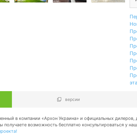
Пе
Но
Пр
Пр
Пр
Пр
Пр
Пр
Пр
эт
версии
енный в компании «Архон Украина» и официальных дилеров, д
ы получаете возможность бесплатно консультироваться у на
проекта!