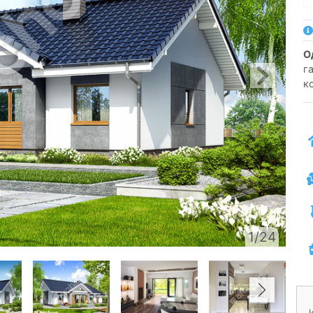
га
к
1/24