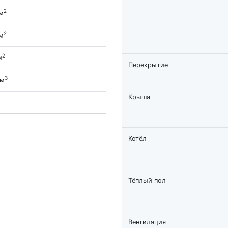
2
м
2
м
2
м
Перекрытие
3
 м
Крыша
Котёл
Тёплый пол
Вентиляция