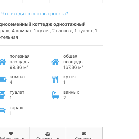
Что входит в состав проекта?
односемейный коттедж одноэтажный
раж, 4 комнат, 1 кухня, 2 ванных, 1 туалет, 1
отельная
полезная
общая
площадь
площадь
2
2
99.86 м
167.86 м
комнат
кухня
4
1
туалет
ванных
1
2
гараж
1
Избранное
Сравнить
Спросить