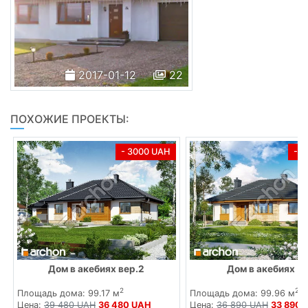
2017-01-12
22
ПОХОЖИЕ ПРОЕКТЫ:
- 3000 UAH
- 
Дом в акебиях вер.2
Дом в акебиях (В
2
2
Площадь дома: 99.17 м
Площадь дома: 99.96 м
Цена:
39 480 UAH
36 480 UAH
Цена:
36 890 UAH
33 890 