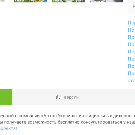
Пе
Но
Пр
Пр
Пр
Пр
Пр
Пр
эт
версии
енный в компании «Архон Украина» и официальных дилеров, д
ы получаете возможность бесплатно консультироваться у на
проекта!