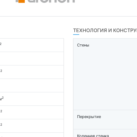
ТЕХНОЛОГИЯ И КОНСТР
2
Стены
2
м
2
м
2
м
Перекрытие
2
м
Коленная стенка