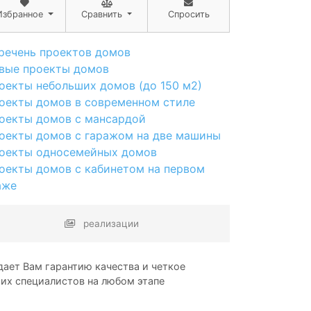
Избранное
Сравнить
Спросить
речень проектов домов
вые проекты домов
оекты небольших домов (до 150 м2)
оекты домов в современном стиле
оекты домов с мансардой
оекты домов с гаражом на две машины
оекты односемейных домов
оекты домов с кабинетом на первом
аже
реализации
ает Вам гарантию качества и четкое
ших специалистов на любом этапе