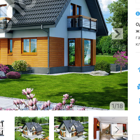
односемейный коттедж одноэтажный с
ж
г
к
1/18