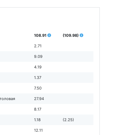
108.91
(109.98)
2.71
9.09
4.19
1.37
7.50
столовая
27.94
8.17
1.18
(2.25)
12.11