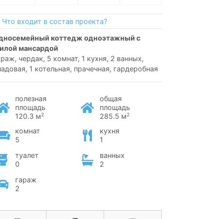
Что входит в состав проекта?
илой мансардой
араж, чердак, 5 комнат, 1 кухня, 2 ванных,
ладовая, 1 котельная, прачечная, гардеробная
полезная
общая
площадь
площадь
2
2
120.3 м
285.5 м
комнат
кухня
5
1
туалет
ванных
0
2
гараж
2