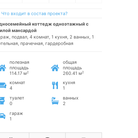
Что входит в состав проекта?
илой мансардой
араж, подвал, 4 комнат, 1 кухня, 2 ванных, 1
отельная, прачечная, гардеробная
полезная
общая
площадь
площадь
2
2
114.17 м
260.41 м
комнат
кухня
4
1
туалет
ванных
0
2
гараж
1