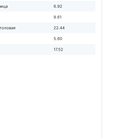
ница
6.92
9.61
столовая
22.44
5.60
17.52