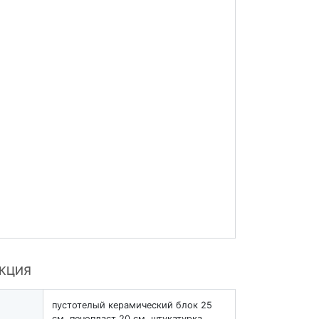
УКЦИЯ
пустотелый керамический блок 25
см, пенопласт 20 см, штукатурка.