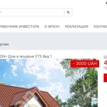
РАВОЧНИК ИНВЕСТОРА
O АРХОН
РЕАЛИЗАЦИИ
КОНТАК
ерсию
N+ Дом в люцерне (ГП) Вид 1
Ц
- 3000 UAH
Пр