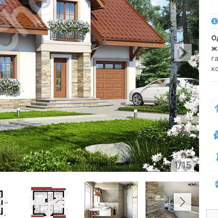
односемейный коттедж одноэтажный с
ж
г
к
1/15