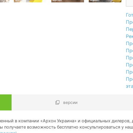
Го
Пр
Пе
Ре
Пр
Пр
Пр
Пр
Пр
Пр
эт
версии
енный в компании «Архон Украина» и официальных дилеров, д
ы получаете возможность бесплатно консультироваться у на