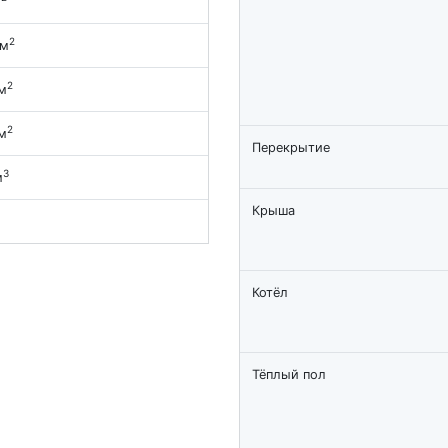
м
2
 м
2
м
2
м
Перекрытие
3
м
Крыша
Котёл
Тёплый пол