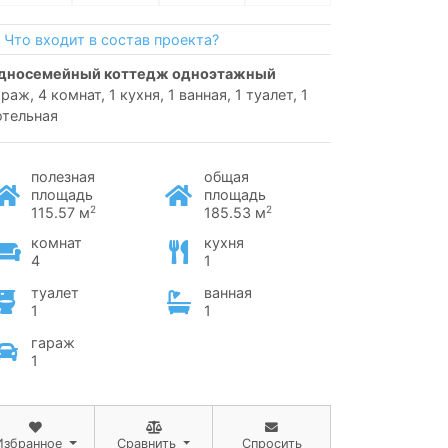
Что входит в состав проекта?
односемейный коттедж одноэтажный
раж, 4 комнат, 1 кухня, 1 ванная, 1 туалет, 1
отельная
полезная
общая
площадь
площадь
2
2
115.57 м
185.53 м
комнат
кухня
4
1
туалет
ванная
1
1
гараж
1
Избранное
Сравнить
Спросить