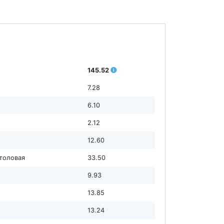
145.52
7.28
6.10
2.12
12.60
столовая
33.50
9.93
13.85
13.24