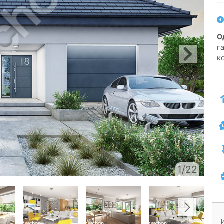
га
к
1/22