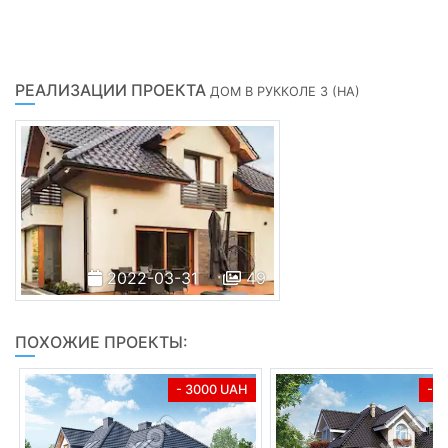
РЕАЛИЗАЦИИ ПРОЕКТА
ДОМ В РУККОЛЕ 3 (HА)
2022-03-31
49
ПОХОЖИЕ ПРОЕКТЫ:
- 3000 UAH
- 