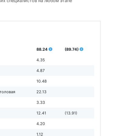
ших специалистов на любом этапе
88.24
(89.74)
4.35
4.87
10.48
столовая
22.13
3.33
12.41
(13.91)
4.20
1.12