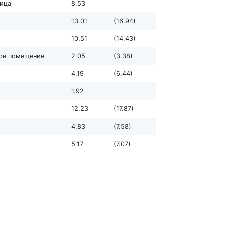
ница
8.53
13.01
(16.94)
10.51
(14.43)
ное помещение
2.05
(3.38)
4.19
(6.44)
1.92
12.23
(17.87)
4.83
(7.58)
5.17
(7.07)