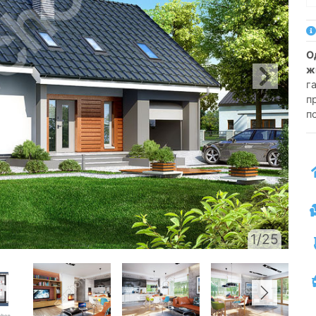
односемейный коттедж одноэтажный с
ж
г
п
п
1/25