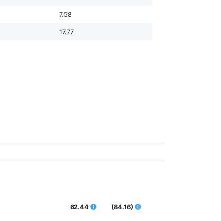
7.58
17.77
62.44
(84.16)