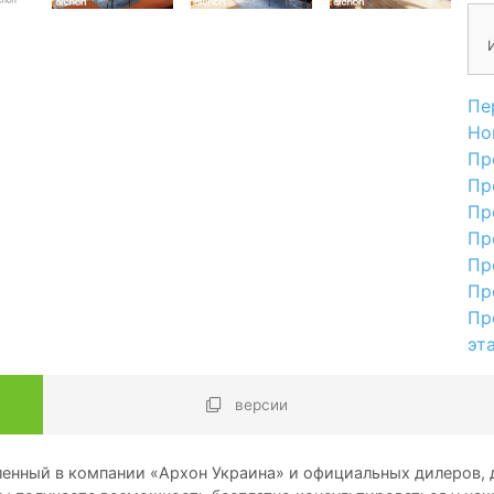
Пе
Но
Пр
Пр
Пр
Пр
Пр
Пр
Пр
эт
версии
енный в компании «Архон Украина» и официальных дилеров, д