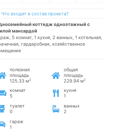
Что входит в состав проекта?
илой мансардой
араж, 5 комнат, 1 кухня, 2 ванных, 1 котельная,
рачечная, гардеробная, хозяйственное
омещение
полезная
общая
площадь
площадь
2
2
125.33 м
229.94 м
комнат
кухня
5
1
туалет
ванных
0
2
гараж
1