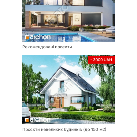
незаконною.
Копія не може бути підставою для затвердження проєкту
органом архітектурно-будівельного нагляду. Проєкт
охороняється відповідно до положень Закону України
«Про авторське право і суміжні права» від 1 грудня 2022
року № 2811-IX. Всі права захищені.
Рекомендовані проєкти
Усі графічні матеріали, опубліковані на веб-сайті
https://www.archon.com.ua охороняються відповідно до
- 3000 UAH
положень Закону України «Про авторське право і суміжні
права» від 1 грудня 2022 року № 2811-IX. Завантаження,
розповсюдження вищевказаних матеріалів, їх поширення,
обробка, відтворення, копіювання повністю або частково,
а також використання в економічних і комерційних цілях
заборонено. За недотримання заборони передбачена
цивільна та кримінальна відповідальність.
Проєкти невеликих будинків (до 150 м2)