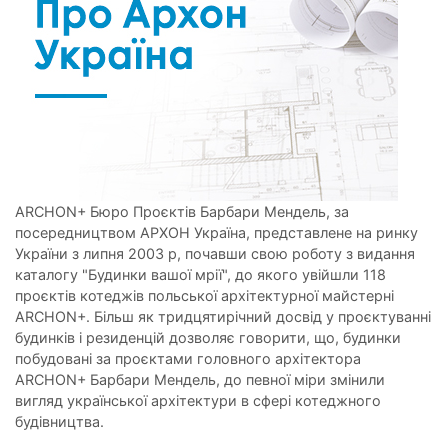
ARCHON+ Бюро Проєктів Барбари Мендель, за
посередництвом АРХОН Україна, представлене на ринку
України з липня 2003 р, почавши свою роботу з видання
каталогу "Будинки вашої мрії", до якого увійшли 118
проєктів котеджів польської архітектурної майстерні
ARCHON+. Більш як тридцятирічний досвід у проєктуванні
будинків і резиденцій дозволяє говорити, що, будинки
побудовані за проєктами головного архітектора
ARCHON+ Барбари Мендель, до певної міри змінили
вигляд української архітектури в сфері котеджного
будівництва.