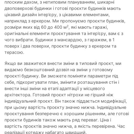
плоским дахом, з нетиповим плануванням, шикарні
двоповерхові будинки і готові проєкти будинків мають
цікавий дизайн інтер’єру, з цікавими елементами,
наприклад з еркером. Ми пропонуємо проєкти будинків,
2
розміри яких від 60 до 400 м
, які мають гаражі,
оригінальні елементи проєктування та інтер’єру, вам є з
чого вибрати. Будинки з мансардою, з гаражем, в 1
поверх і два поверхи, проєкти будинку з еркером та
терасою.
Якщо ви зважитеся внести зміни в типовий проєкт, ми
видаємо безкоштовний дозвіл на зміни у готовому
проєкті будинку. Ви зможете поміняти параметри під
себе, підкоригувати план, змінити розташування стін і
внести інші зміни на етапі адаптації у місцевого
архітектора. Готовий проєкт нітрохи не гірший ніж
індивідуальний проєкт. Він також піддається модифікації,
при цьому вартість проєкту значно нижча. Індивідуальне
проєктування безперечно є хорошим рішенням, але готові
проєкти будинків також мають ряд переваг. Ціна і
вартість проєктів значно нижча, а якість перевірена. Час
реалізації котеджу набагато швидший.