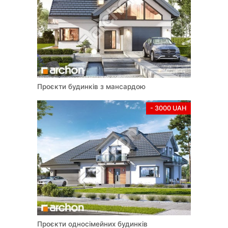
Проєкти будинків з мансардою
- 3000 UAH
Проєкти односімейних будинків