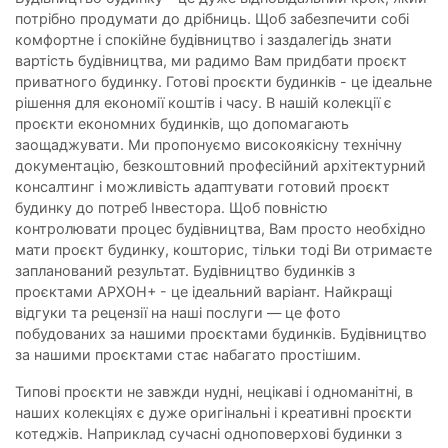
потрібно продумати до дрібниць. Щоб забезпечити собі
комфортне і спокійне будівництво і заздалегідь знати
вартість будівництва, ми радимо Вам придбати проєкт
приватного будинку. Готові проєкти будинків - це ідеальне
рішення для економії коштів і часу. В нашій колекції є
проєкти економних будинків, що допомагають
заощаджувати. Ми пропонуємо високоякісну технічну
документацію, безкоштовний професійний архітектурний
консалтинг і можливість адаптувати готовий проєкт
будинку до потреб Інвестора. Щоб повністю
контролювати процес будівництва, Вам просто необхідно
мати проєкт будинку, кошторис, тільки тоді Ви отримаєте
запланований результат. Будівництво будинків з
проєктами АРХОН+ - це ідеальний варіант. Найкращі
відгуки та рецензії на наші послуги — це фото
побудованих за нашими проєктами будинків. Будівництво
за нашими проєктами стає набагато простішим.
Типові проєкти не завжди нудні, нецікаві і одноманітні, в
наших колекціях є дуже оригінальні і креативні проєкти
котеджів. Наприклад сучасні одноповерхові будинки з