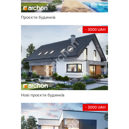
дачні будинки,
на дві сім'ї
,
з підвалом
і без. На нашому
сайті ви можете фільтрувати наші проєкти і вибирати такі
параметри як розміри, довжина та ширина, вартість,
Проєкти будинків
площа, кількість поверхів. Популярні проєкти будинку з
мансардою, одноповерхові, з гаражем. Ви точно
- 3000 UAH
виберете у нас ідеальний проєкт для своєї сім’ї.
Проекты домов в русскоязычной версии
https://www.archon.com.ua/ru
Выберите и закажите Свой
Идеальный Проект Дома!
Усі авторські права на проєкти та графічні матеріали
захищені, а копіювання заборонено. Власником
авторських прав є ARCHON+ Biuro Projektów Barbara
Mendel Polska.
Придбана технічна документація може бути використана
Нові проєкти будинків
для реалізації лише одного будинку. Копіювання проєкту
без кольорового напису «Архон» на кресленнях та
- 3000 UAH
голограми на обкладинці, титульному аркуші
архітектурно-будівельного проєкту та на плані першого
поверху архітектурно-будівельного проєкту є