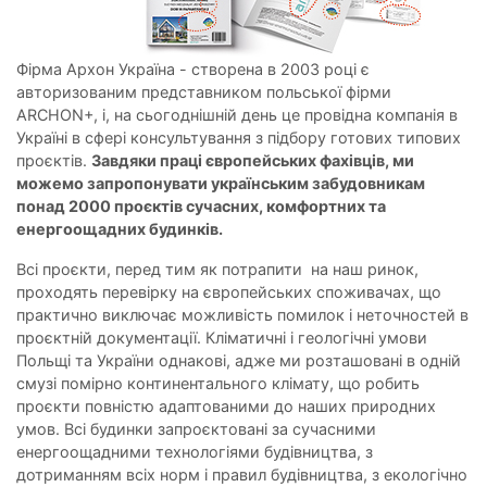
Фірма Архон Україна - створена в 2003 році є
авторизованим представником польської фірми
ARCHON+, і, на сьогоднішній день це провідна компанія в
Україні в сфері консультування з підбору готових типових
проєктів.
Завдяки праці європейських фахівців, ми
можемо запропонувати українським забудовникам
понад 2000 проєктів сучасних, комфортних та
енергоощадних будинків.
Всі проєкти, перед тим як потрапити на наш ринок,
проходять перевірку на європейських споживачах, що
практично виключає можливість помилок і неточностей в
проєктній документації. Кліматичні і геологічні умови
Польщі та України однакові, адже ми розташовані в одній
смузі помірно континентального клімату, що робить
проєкти повністю адаптованими до наших природних
умов. Всі будинки запроєктовані за сучасними
енергоощадними технологіями будівництва, з
дотриманням всіх норм і правил будівництва, з екологічно