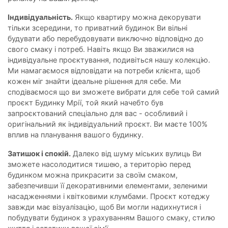
Індивідуальність.
Якщо квартиру можна декорувати
тільки зсередини, то приватний будинок Ви вільні
будувати або перебудовувати виключно відповідно до
свого смаку і потреб. Навіть якщо Ви зважилися на
індивідуальне проєктування, подивіться нашу колекцію.
Ми намагаємося відповідати на потреби клієнта, щоб
кожен міг знайти ідеальне рішення для себе. Ми
сподіваємося що ви зможете вибрати для себе той самий
проєкт Будинку Мрії, той який начебто був
запроєктований спеціально для вас - особливий і
оригінальний як індивідуальний проєкт. Ви маєте 100%
вплив на планування вашого будинку.
Затишок і спокій.
Далеко від шуму міських вулиць Ви
зможете насолодитися тишею, а територію перед
будинком можна прикрасити за своїм смаком,
забезпечивши її декоративними елементами, зеленими
насадженнями і квітковими клумбами. Проєкт котеджу
завжди має візуалізацію, щоб Ви могли надихнутися і
побудувати будинок з урахуванням Вашого смаку, стилю