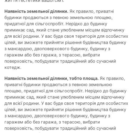
життя і естетики вашої сім’ї.
Наявність земельної ділянки.
Як правило, приватні
будинки продаються з певною земельною площею,
придатної для сільгоспробіт. Нерідко до будинку
примикає сад, який стане улюбленим місцем відпочинку
для всієї родини. У вас буде своя територія для особистих
цілей, ви зможете прийняти рішення будівництва будинку
з мансардою, двоповерхового будинку, будинку з
гаражем або без гаража, з терасою, вибрати
поверховість, побудувати традиційний або сучасний
котедж.
Наявність земельної ділянки, тобто площа.
Як правило,
приватні будинки продаються з певною земельною
площею, придатної для сільгоспробіт. Нерідко до будинку
примикає сад, який стане улюбленим місцем відпочинку
для всієї родини. У вас буде своя територія для особистих
цілей, ви зможете прийняти рішення будівництва будинку
з мансардою, двоповерхового будинку, будинку з
гаражем або без гаража, з терасою, вибрати
поверховість, побудувати традиційний або сучасний