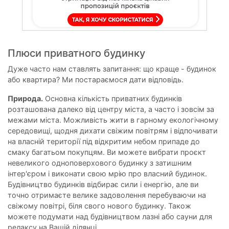
Плюси приватного будинку
Дуже часто нам ставлять запитання: що краще - будинок
або квартира? Ми постараємося дати відповідь.
Природа.
Основна кількість приватних будинків
розташована далеко від центру міста, а часто і зовсім за
межами міста. Можливість жити в гарному екологічному
середовищі, щодня дихати свіжим повітрям і відпочивати
на власній території під відкритим небом припаде до
смаку багатьом покупцям. Ви можете вибрати проєкт
невеликого одноповерхового будинку з затишним
інтер'єром і виконати свою мрію про власний будинок.
Будівництво будинків відбирає сили і енергію, але ви
точно отримаєте велике задоволення перебуваючи на
свіжому повітрі, біля свого нового будинку. Також
можете подумати над будівництвом лазні або сауни для
релаксу на Вашій ділянці.