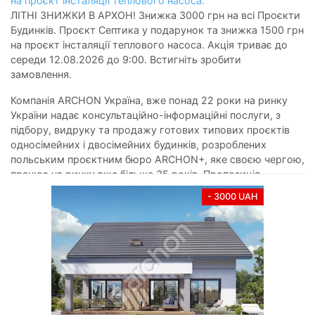
на проєкт інсталяції теплового насоса.
ЛІТНІ ЗНИЖКИ В АРХОН! Знижка 3000 грн на всі Проєкти
Будинків. Проєкт Септика у подарунок та знижка 1500 грн
на проєкт інсталяції теплового насоса. Акція триває до
середи 12.08.2026 до 9:00. Встигніть зробити
замовлення.
Компанія ARCHON Україна, вже понад 22 роки на ринку
України надає консультаційно-інформаційні послуги, з
підбору, видруку та продажу готових типових проєктів
односімейних і двосімейних будинків, розроблених
польським проєктним бюро ARCHON+, яке своєю чергою,
працює на ринку вже більше 35 років. Пропозиція,
призначена для індивідуальних клієнтів і забудовників,
- 3000 UAH
пропонує близько 2300 проєктів будинків, серед яких є
популярні колекції:
одноповерхові будинки
і
двоповерхові
котеджі
,
невеликі будинки
,
сучасні будинки
, будинки з
мансардою, недорогі в будівництві,
резиденції і вілли
,
будинки з гаражем і без гаража,
будинки для вузьких
ділянок
, будинки з двосхилим і чотирьохсхилим дахом, а
також приватні будинки з плоским дахом, будинки з
балконом або з терасою, будинки мансардного типу,