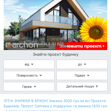
Будинок в шишковиках 8 (E) ВДЕ
Знайти проєкт будинку
від
до
Поверховість
Підвал
Детальний пошук
Гараж
ЛІТНІ ЗНИЖКИ В АРХОН! Знижка 3000 грн на всі Проєкти
Будинків. Проєкт Септика у подарунок та знижка 1500 грн