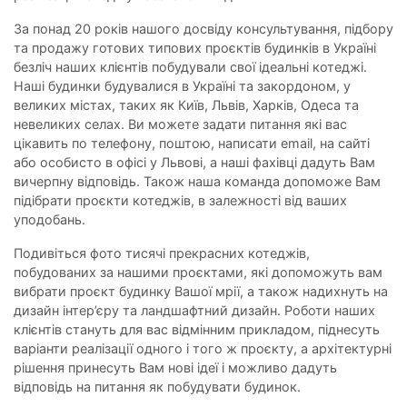
За понад 20 років нашого досвіду консультування, підбору
та продажу готових типових проєктів будинків в Україні
безліч наших клієнтів побудували свої ідеальні котеджі.
Наші будинки будувалися в Україні та закордоном, у
великих містах, таких як Київ, Львів, Харків, Одеса та
невеликих селах. Ви можете задати питання які вас
цікавить по телефону, поштою, написати email, на сайті
або особисто в офісі у Львові, а наші фахівці дадуть Вам
вичерпну відповідь. Також наша команда допоможе Вам
підібрати проєкти котеджів, в залежності від ваших
уподобань.
Подивіться фото тисячі прекрасних котеджів,
побудованих за нашими проєктами, які допоможуть вам
вибрати проєкт будинку Вашої мрії, а також надихнуть на
дизайн інтер’єру та ландшафтний дизайн. Роботи наших
клієнтів стануть для вас відмінним прикладом, піднесуть
варіанти реалізації одного і того ж проєкту, а архітектурні
рішення принесуть Вам нові ідеї і можливо дадуть
відповідь на питання як побудувати будинок.