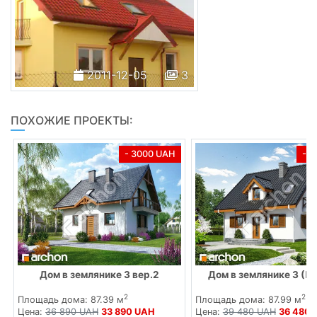
2011-12-05
3
ПОХОЖИЕ ПРОЕКТЫ:
- 3000 UAH
- 
Дом в землянике 3 вер.2
Дом в землянике 3 (П)
2
2
Площадь дома: 87.39 м
Площадь дома: 87.99 м
Цена:
36 890 UAH
33 890 UAH
Цена:
39 480 UAH
36 480 