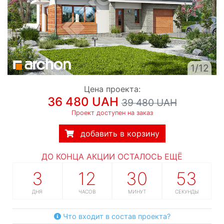
1/12
Цена проекта:
36 480 UAH
39 480 UAH
Проект доступен на заказ
добавить в корзину
ДО КОНЦА АКЦИИ ОСТАЛОСЬ ЕЩЁ
3
12
30
52
ДНЯ
ЧАСОВ
МИНУТ
СЕКУНДЫ
Что входит в состав проекта?