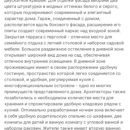
двускатной крышей. Для отделки фасада выбраны два
цвета штукатурки в модных оттенках белого и серого,
которые подчеркивают современный и элегантный
характер дома. Гараж, соединенный с домом,
располагается вдоль бокового фасада, расширение его
плиты создает современный каркас над входной зоной.
Закрытая терраса с перголой - отличное место для
семейного отдыха с летней столовой и набором садовой
мебели. Большое раздвижное остекление в дневной зоне
открывает широкий вид дома на сад, обеспечивая
отличное внутреннее освещение. В дневной зоне
проживающие имеют в своем распоряжении удобную
гостиную, пространство которой легко соединяется со
столовой, и удобная, регулируемая кухня с
многофункциональным островом - одно из многих
преимуществ представленного дома. Архитекторы также
позаботились о необходимом количестве места для
хранения и спроектировали удобную кладовую рядом с
кухней. Оптимально разработанная ночная зона включает
в себя удобную родительскую спальню со шкафами, две
комнаты для детей и ванную комнату с угловой ванной и
набором раковин. Жители также имеют вторую ванную