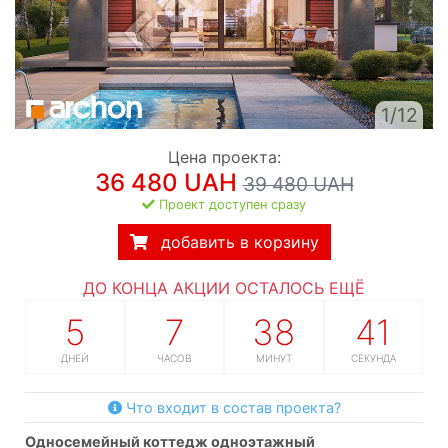
1/12
Цена проекта:
36 480 UAH
39 480 UAH
Проект доступен сразу
добавить в корзину
ДО КОНЦА АКЦИИ ОСТАЛОСЬ ЕЩЁ
5
7
38
41
ДНЕЙ
ЧАСОВ
МИНУТ
СЕКУНДА
Что входит в состав проекта?
односемейный коттедж одноэтажный