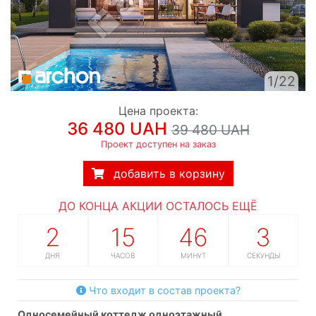
1/22
Цена проекта:
36 480 UAH
39 480 UAH
Проект доступен на заказ
добавить в корзину
ДО КОНЦА АКЦИИ ОСТАЛОСЬ ЕЩЁ
2
15
46
2
ДНЯ
ЧАСОВ
МИНУТ
СЕКУНДЫ
Что входит в состав проекта?
односемейный коттедж одноэтажный