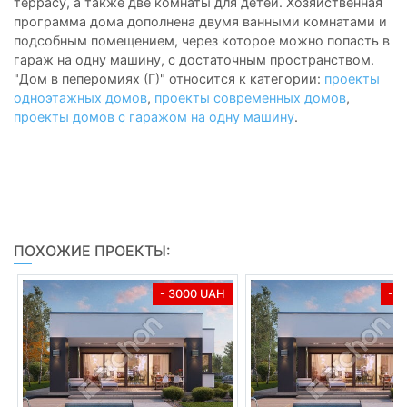
террасу, а также две комнаты для детей. Хозяйственная
программа дома дополнена двумя ванными комнатами и
подсобным помещением, через которое можно попасть в
гараж на одну машину, с достаточным пространством.
"Дом в пеперомиях (Г)" относится к категории:
проекты
одноэтажных домов
,
проекты современных домов
,
проекты домов с гаражом на одну машину
.
ПОХОЖИЕ ПРОЕКТЫ:
- 3000 UAH
- 