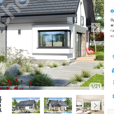
односемейный коттедж одноэтажный с
ж
г
к
1/21