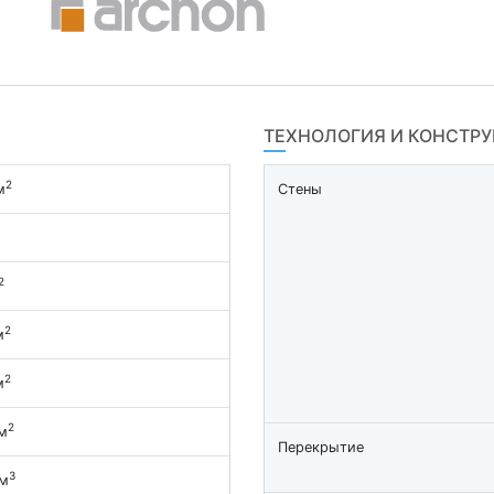
ТЕХНОЛОГИЯ И КОНСТР
2
м
Стены
2
2
м
2
м
2
м
Перекрытие
3
 м