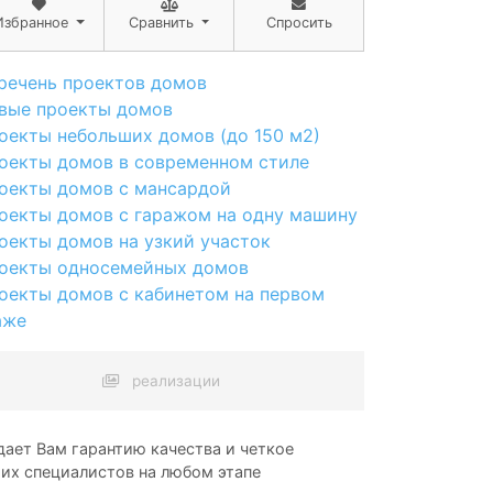
Избранное
Сравнить
Спросить
речень проектов домов
вые проекты домов
оекты небольших домов (до 150 м2)
оекты домов в современном стиле
оекты домов с мансардой
оекты домов с гаражом на одну машину
оекты домов на узкий участок
оекты односемейных домов
оекты домов с кабинетом на первом
аже
реализации
ает Вам гарантию качества и четкое
ших специалистов на любом этапе