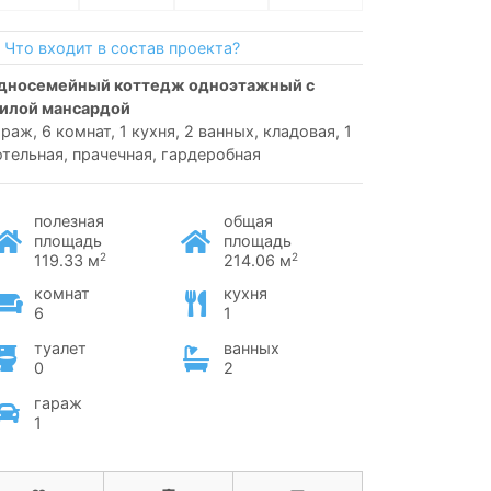
Что входит в состав проекта?
илой мансардой
араж, 6 комнат, 1 кухня, 2 ванных, кладовая, 1
отельная, прачечная, гардеробная
полезная
общая
площадь
площадь
2
2
119.33 м
214.06 м
комнат
кухня
6
1
туалет
ванных
0
2
гараж
1