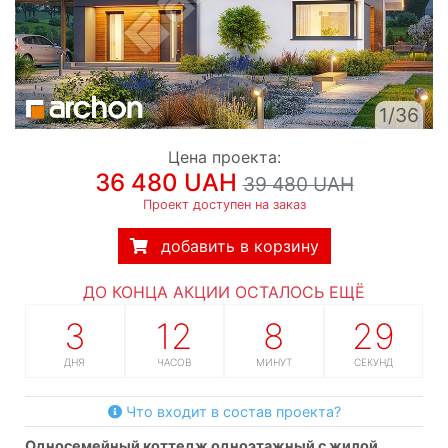
1/36
Цена проекта:
36 480 UAH
39 480 UAH
Проект доступен на заказ
добавить в корзину
ДО КОНЦА АКЦИИ ОСТАЛОСЬ ЕЩЁ
3
12
8
28
ДНЯ
ЧАСОВ
МИНУТ
СЕКУНД
Что входит в состав проекта?
односемейный коттедж одноэтажный с жилой