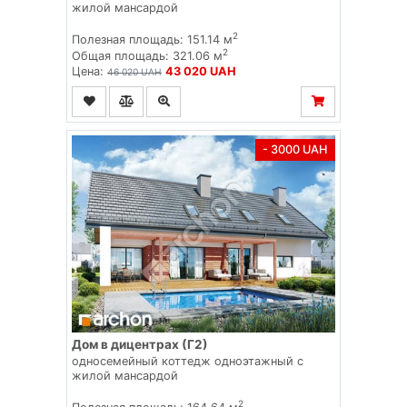
жилой мансардой
2
Полезная площадь: 151.14 м
2
Общая площадь: 321.06 м
Цена:
43 020 UAH
46 020 UAH
- 3000 UAH
Дом в дицентрах (Г2)
односемейный коттедж одноэтажный с
жилой мансардой
2