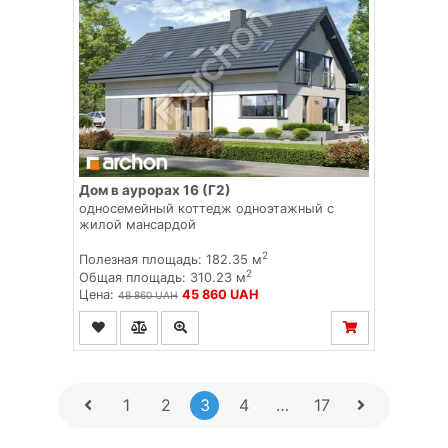
Дом в аурорах 16 (Г2)
односемейный коттедж одноэтажный с
жилой мансардой
2
Полезная площадь: 182.35 м
2
Общая площадь: 310.23 м
Цена:
45 860 UAH
48 860 UAH
1
2
3
4
…
17