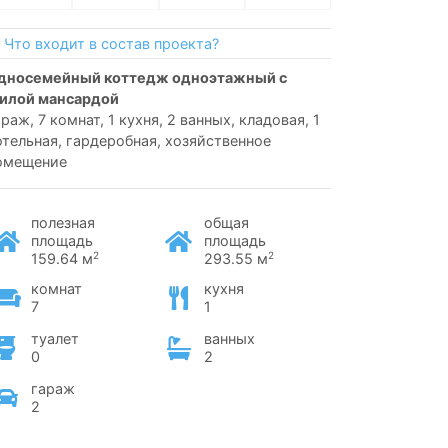
Что входит в состав проекта?
илой мансардой
араж, 7 комнат, 1 кухня, 2 ванных, кладовая, 1
отельная, гардеробная, хозяйственное
омещение
полезная
общая
площадь
площадь
2
2
159.64 м
293.55 м
комнат
кухня
7
1
туалет
ванных
0
2
гараж
2