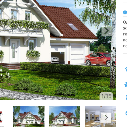
односемейный коттедж одноэтажный с
ж
г
к
п
1/15