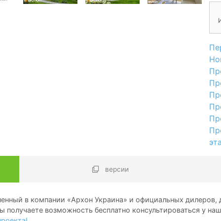
Пе
Но
Пр
Пр
Пр
Пр
Пр
Пр
эт
версии
енный в компании «Архон Украина» и официальных дилеров, д
ы получаете возможность бесплатно консультироваться у на
проекта!