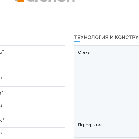
ТЕХНОЛОГИЯ И КОНСТР
2
м
Стены
2
м
2
м
2
м
2
 м
Перекрытие
3