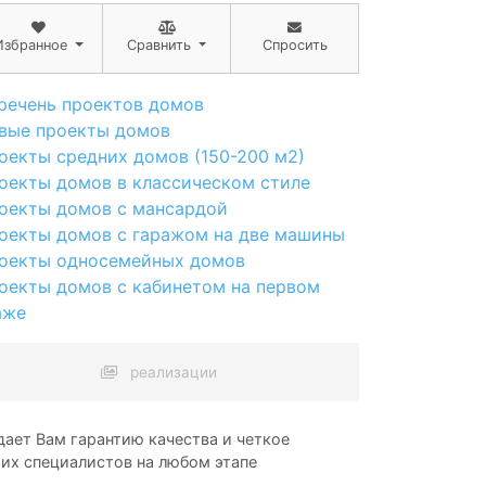
Избранное
Сравнить
Спросить
речень проектов домов
вые проекты домов
оекты средних домов (150-200 м2)
оекты домов в классическом стиле
оекты домов с мансардой
оекты домов с гаражом на две машины
оекты односемейных домов
оекты домов с кабинетом на первом
аже
реализации
ает Вам гарантию качества и четкое
ших специалистов на любом этапе