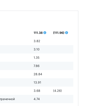
111.38
(111.96)
3.82
3.10
1.35
7.86
28.84
13.91
3.68
(4.26)
 прачечной
4.74