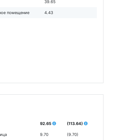
39.65
нное помещение
4.43
92.65
(113.64)
ница
9.70
(9.70)