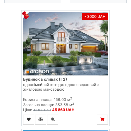
- 3000 UAH
Будинок в сливах (Г2)
односімейний котедж одноповерховий з
житловою мансардою
2
Корисна площа: 156.03 м
2
Загальна площа: 353.58 м
Ціна:
45 860 UAH
48 860 UAH