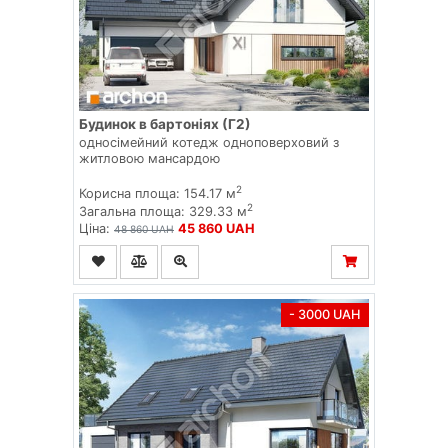
Будинок в бартоніях (Г2)
односімейний котедж одноповерховий з
житловою мансардою
2
Корисна площа: 154.17 м
2
Загальна площа: 329.33 м
Ціна:
45 860 UAH
48 860 UAH
- 3000 UAH