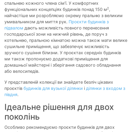
спальнею кожного члена сім'ї. У комфортних
2
функціональних концепціях будинків понад 150 м
,
найчастіше ми розробляємо окрему пральню з великим
умивальником для миття рук.
Проєкти будинків з
підвалом
дають можливість повного перенесення
господарської зони на нижчий рівень, де поруч з
котельнею, пральною кімнатою можна також мати велике
сушильне приміщення, що забезпечує можливість
зручного сушіння білизни. У проєктах середніх будинків
ми також пропонуємо додаткові приміщення для
домашньої майстерні і зберігання садового обладнання
або велосипедів.
У представленій колекції ви знайдете безліч цікавих
проєктів
будинків для вузької ділянки
і
ділянки з входом з
півдня
.
Ідеальне рішення для двох
поколінь
Особливо рекомендуємо проєкти будинків для двох