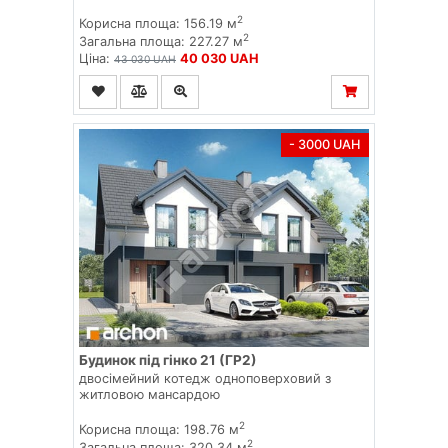
2
Корисна площа: 156.19 м
2
Загальна площа: 227.27 м
Ціна:
40 030 UAH
43 030 UAH
- 3000 UAH
Будинок під гінко 21 (ГР2)
двосімейний котедж одноповерховий з
житловою мансардою
2
Корисна площа: 198.76 м
2
Загальна площа: 320.34 м