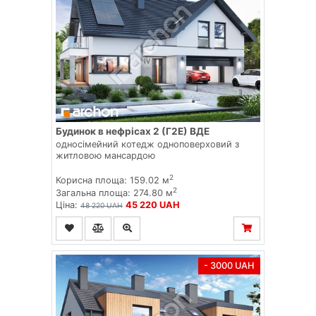
Будинок в нефрісах 2 (Г2Е) ВДЕ
односімейний котедж одноповерховий з
житловою мансардою
2
Корисна площа: 159.02 м
2
Загальна площа: 274.80 м
Ціна:
45 220 UAH
48 220 UAH
- 3000 UAH