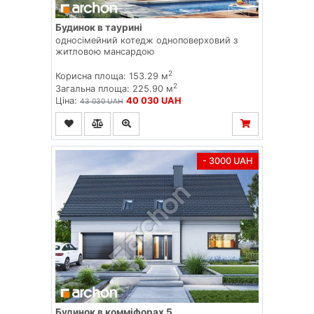
Будинок в таурині
односімейний котедж одноповерховий з
житловою мансардою
2
Корисна площа: 153.29 м
2
Загальна площа: 225.90 м
Ціна:
40 030 UAH
43 030 UAH
- 3000 UAH
Будинок в комміфорах 5