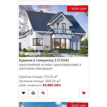
- 3000 UAH
Будинок в тамариску 2 (Г2НА)
односімейний котедж одноповерховий з
житловою мансардою
2
Корисна площа: 173.15 м
2
Загальна площа: 306.03 м
Ціна:
45 860 UAH
48 860 UAH
- 3000 UAH