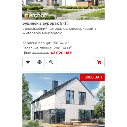
Будинок в аурорах 5 (Г)
односімейний котедж одноповерховий з
житловою мансардою
2
Корисна площа: 158.74 м
2
Загальна площа: 288.84 м
Ціна:
43 020 UAH
46 020 UAH
- 3000 UAH