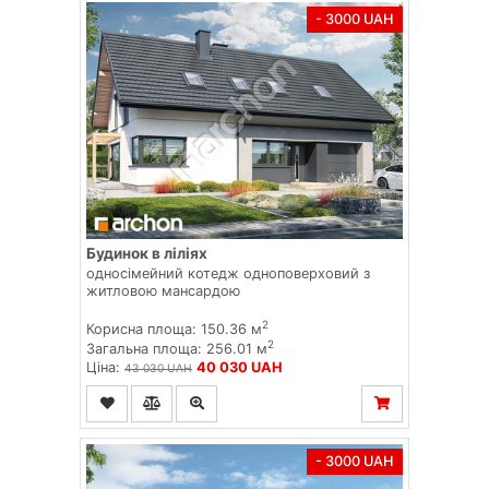
- 3000 UAH
Будинок в ліліях
односімейний котедж одноповерховий з
житловою мансардою
2
Корисна площа: 150.36 м
2
Загальна площа: 256.01 м
Ціна:
40 030 UAH
43 030 UAH
- 3000 UAH