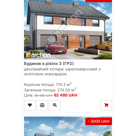
Будинок в рівіях 3 (ГР2)
двосімейний котедж одноповерховий з
житловою мансардою
2
Корисна площа: 174.3 м
2
Загальна площа: 274.50 м
Ціна:
62 480 UAH
65 480 UAH
- 3000 UAH