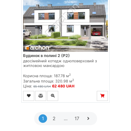
Будинок в полині 2 (Р2)
двосімейний котедж одноповерховий з
житловою мансардою
2
Корисна площа: 187.78 м
2
Загальна площа: 320.98 м
Ціна:
62 480 UAH
65 480 UAH
1
2
…
17