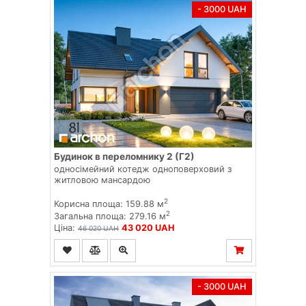
- 3000 UAH
Будинок в переломнику 2 (Г2)
односімейний котедж одноповерховий з
житловою мансардою
2
Корисна площа: 159.88 м
2
Загальна площа: 279.16 м
Ціна:
43 020 UAH
46 020 UAH
- 3000 UAH