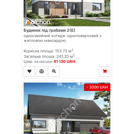
Будинок під грабами 2(Е)
односімейний котедж одноповерховий з
житловою мансардою
2
Корисна площа: 153.73 м
2
Загальна площа: 241.33 м
Ціна:
41 130 UAH
44 130 UAH
- 3000 UAH