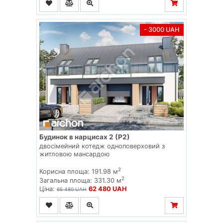
- 3000 UAH
Будинок в нарцисах 2 (Р2)
двосімейний котедж одноповерховий з
житловою мансардою
2
Корисна площа: 191.98 м
2
Загальна площа: 331.30 м
Ціна:
62 480 UAH
65 480 UAH