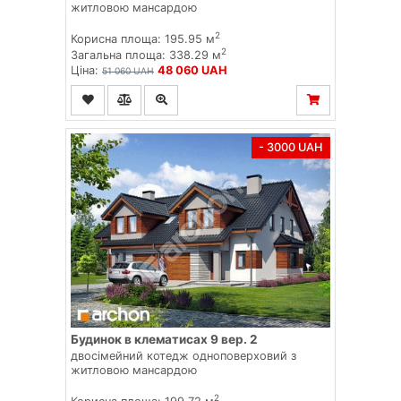
житловою мансардою
2
Корисна площа: 195.95 м
2
Загальна площа: 338.29 м
Ціна:
48 060 UAH
51 060 UAH
- 3000 UAH
Будинок в клематисах 9 вер. 2
двосімейний котедж одноповерховий з
житловою мансардою
2