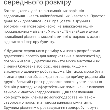
середнього розміру
Багато цікавих ідей та різноманітних варіантів
задовольнять навіть найвибагливіших інвесторів. Просторі
денні зони дозволяють сім'ї працювати в зручній і
ергономічній кухні одночасно, не заважаючи іншим
проживаючим у вітальні. У колекції Ви знайдете дуже
привабливі рішення з мезонінами, які створюють ефект
відкритого інтер'єру будинку.
У будинках середнього розміру ми часто розробляємо
додатковий простір для використання в залежності від
потреб жителів. Додаткова кімната може виступати як
сімейна бібліотека або офіс, незамінна, якщо ми
виконуємо щоденну роботу вдома. Це також може бути
кімната для гостей, завжди готова до приїзду родини або
друзів. Великий простір дозволяє розташувати спальню
батьків у вигляді комфортабельних помешкань з власною
ванною кімнатою і гардеробною. Для забезпечення
комфорту всім членам домогосподарства ми також
створюємо проєкти з трьома ванними кімнатами.
Зручним рішенням є розташування гардеробу поруч зі