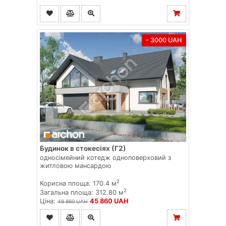
- 3000 UAH
Будинок в стокесіях (Г2)
односімейний котедж одноповерховий з
житловою мансардою
2
Корисна площа: 170.4 м
2
Загальна площа: 312.80 м
Ціна:
45 860 UAH
48 860 UAH