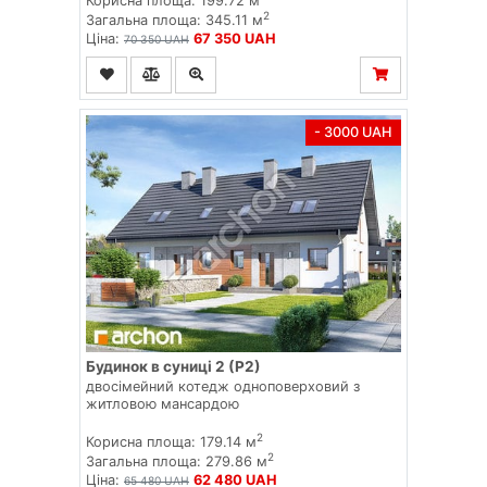
Корисна площа: 199.72 м
2
Загальна площа: 345.11 м
Ціна:
67 350 UAH
70 350 UAH
- 3000 UAH
Будинок в суниці 2 (Р2)
двосімейний котедж одноповерховий з
житловою мансардою
2
Корисна площа: 179.14 м
2
Загальна площа: 279.86 м
Ціна:
62 480 UAH
65 480 UAH