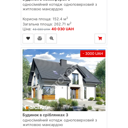
односімейний котедж одноповерховий з
житловою мансардою
2
Корисна площа: 152.4 м
2
Загальна площа: 262.71 м
Ціна:
40 030 UAH
43 030 UAH
- 3000 UAH
Будинок в сріблянках 3
односімейний котедж одноповерховий з
житловою мансардою