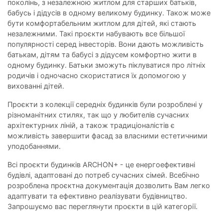
поколінь, з незалежною житлом для старших батьків,
бабусь і дідусів в одному великому будинку. Також може
бути комфортабельним житлом для дітей, які стають
незалежними. Такі проєкти набувають все більшої
популярності серед інвесторів. Вони дають можливість
батькам, дітям та бабусі з дідусем комфортно жити в
одному будинку. Батьки зможуть піклуватися про літніх
родичів і одночасно скористатися їх допомогою у
вихованні дітей.
Проєкти з колекції середніх будинків були розроблені у
різноманітних стилях, так що у любителів сучасних
архітектурних ліній, а також традиціоналістів є
можливість завершити фасад за власними естетичними
уподобаннями.
Всі проєкти будинків ARCHON+ - це енергоефективні
будівлі, адаптовані до потреб сучасних сімей. Всебічно
розроблена проєктна документація дозволить Вам легко
адаптувати та ефективно реалізувати будівництво.
Запрошуємо вас переглянути проєкти в цій категорії.