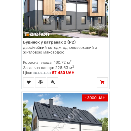
Будинок у катранах 2 (Р2)
двосімейний котедж одноповерховий з
житловою мансардою
2
Корисна площа: 160.72 м
2
Загальна площа: 228.63 м
Ціна:
57 480 UAH
60 480 UAH
- 3000 UAH