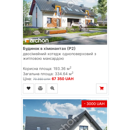
Будинок в хімонантах (Р2)
двосімейний котедж одноповерховий з
житловою мансардою
2
Корисна площа: 193.36 м
2
Загальна площа: 334.64 м
Ціна:
67 350 UAH
70 350 UAH
- 3000 UAH