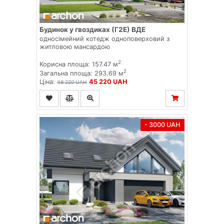
Будинок у гвоздиках (Г2Е) ВДЕ
односімейний котедж одноповерховий з
житловою мансардою
2
Корисна площа: 157.47 м
2
Загальна площа: 293.69 м
Ціна:
45 220 UAH
48 220 UAH
- 3000 UAH