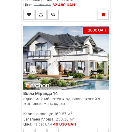
Ціна:
62 480 UAH
65 480 UAH
- 3000 UAH
Вілла Міранда 14
односімейний котедж одноповерховий з
житловою мансардою
2
Корисна площа: 160.67 м
2
Загальна площа: 230.38 м
Ціна:
40 030 UAH
43 030 UAH