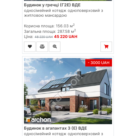
Будинок у гречці (Г2E) ВДЕ
односімейний котедж одноповерховий з
житловою мансардою
2
Корисна площа: 156.03 м
2
Загальна площа: 287.58 м
Ціна:
45 220 UAH
48 220 UAH
- 3000 UAH
Будинок в агапантах 3 (E) ВДЕ
односімейний котедж одноповерховий з