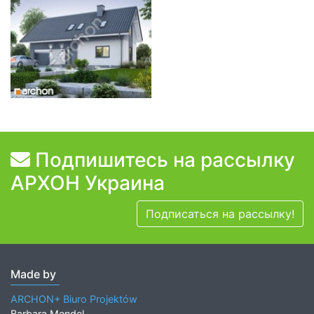
Подпишитесь на рассылку
АРХОН Украина
Подписаться на рассылку!
Made by
ARCHON+ Biuro Projektów
Barbara Mendel,