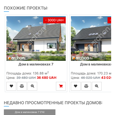
ПОХОЖИЕ ПРОЕКТЫ:
- 3000 UAH
- 
Дом в малиновках 7
Дом в малиновках 7
2
2
Площадь дома: 136.88 м
Площадь дома: 170.23 м
Цена:
39 480 UAH
36 480 UAH
Цена:
46 020 UAH
43 020
НЕДАВНО ПРОСМОТРЕННЫЕ ПРОЕКТЫ ДОМОВ:
Дом в малиновках 7 (ГА)