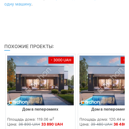
одну машину
.
ПОХОЖИЕ ПРОЕКТЫ:
- 3000 UAH
- 
Дом в пеперомиях
Дом в пеперомиях 
2
2
Площадь дома: 119.06 м
Площадь дома: 120.44 м
Цена:
36 890 UAH
33 890 UAH
Цена:
39 480 UAH
36 480 