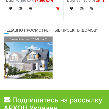
Цена:
70 350 UAH
67 350 UAH
Цена:
39 480 UAH
36 480 
НЕДАВНО ПРОСМОТРЕННЫЕ ПРОЕКТЫ ДОМОВ:
Дом в клематисах 12 (БТ) вер. 2
Подпишитесь на рассылку
АРХОН Украина