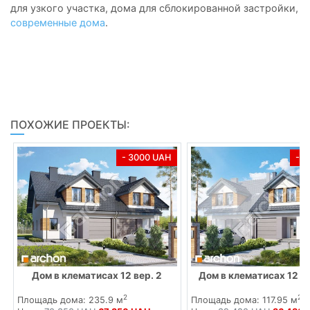
для узкого участка, дома для сблокированной застройки,
современные дома
.
ПОХОЖИЕ ПРОЕКТЫ:
- 3000 UAH
- 
Дом в клематисах 12 вер. 2
Дом в клематисах 12 (Б
2
2
Площадь дома: 235.9 м
Площадь дома: 117.95 м