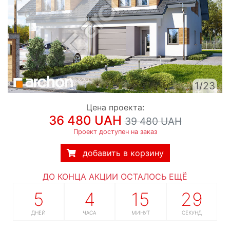
1/23
Цена проекта:
36 480 UAH
39 480 UAH
Проект доступен на заказ
добавить в корзину
ДО КОНЦА АКЦИИ ОСТАЛОСЬ ЕЩЁ
5
4
15
28
ДНЕЙ
ЧАСА
МИНУТ
СЕКУНД