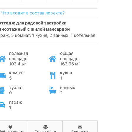
Что входит в состав проекта?
дноэтажный с жилой мансардой
араж, 5 комнат, 1 кухня, 2 ванных, 1 котельная
полезная
общая
площадь
площадь
2
2
103.4 м
163.96 м
комнат
кухня
5
1
туалет
ванных
0
2
гараж
1
Избранное
Сравнить
Спросить