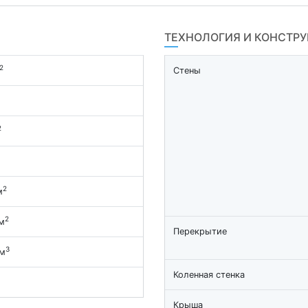
ТЕХНОЛОГИЯ И КОНСТР
2
Стены
2
2
м
2
м
Перекрытие
3
 м
Коленная стенка
Крыша