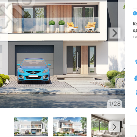
коттедж для рядовой застройки
о
г
1/28