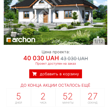
1/12
Цена проекта:
40 030 UAH
43 030 UAH
Проект доступен на заказ
добавить в корзину
ДО КОНЦА АКЦИИ ОСТАЛОСЬ ЕЩЁ
5
2
52
26
ДНЕЙ
ЧАСА
МИНУТЫ
СЕКУНД