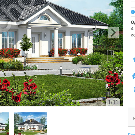
4 
к
1/11
Го