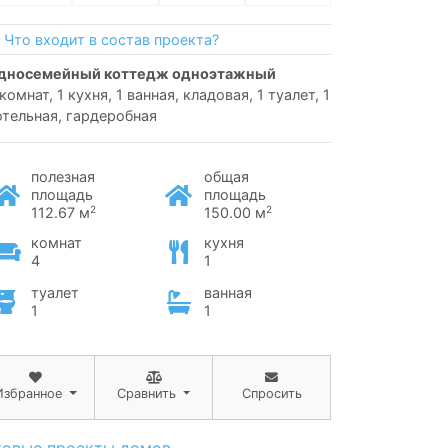
Что входит в состав проекта?
односемейный коттедж одноэтажный
комнат, 1 кухня, 1 ванная, кладовая, 1 туалет, 1
отельная, гардеробная
полезная
общая
площадь
площадь
2
2
112.67 м
150.00 м
комнат
кухня
4
1
туалет
ванная
1
1
Избранное
Сравнить
Спросить
товые проекты домов