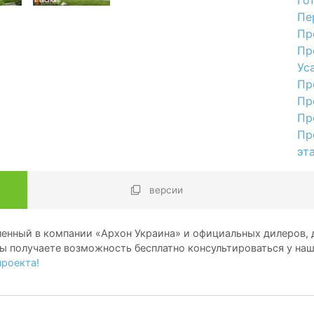
Пе
Пр
Пр
Ус
Пр
Пр
Пр
Пр
эт
версии
енный в компании «Архон Украина» и официальных дилеров, д
ы получаете возможность бесплатно консультироваться у на
проекта!