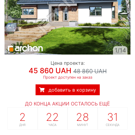
1/14
Цена проекта:
45 860 UAH
48 860 UAH
Проект доступен на заказ
добавить в корзину
ДО КОНЦА АКЦИИ ОСТАЛОСЬ ЕЩЁ
2
22
28
30
ДНЯ
ЧАСА
МИНУТ
СЕКУНД