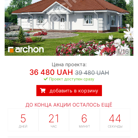
1/16
Цена проекта:
36 480 UAH
39 480 UAH
Проект доступен сразу
добавить в корзину
ДО КОНЦА АКЦИИ ОСТАЛОСЬ ЕЩЁ
5
21
6
43
ДНЕЙ
ЧАС
МИНУТ
СЕКУНДЫ