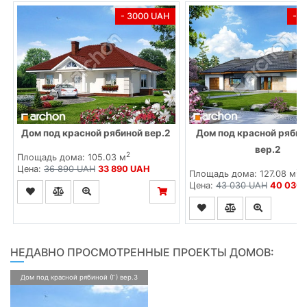
- 3000 UAH
- 
Дом под красной рябиной вер.2
Дом под красной рябин
вер.2
2
Площадь дома: 105.03 м
Цена:
36 890 UAH
33 890 UAH
2
Площадь дома: 127.08 м
Цена:
43 030 UAH
40 030
НЕДАВНО ПРОСМОТРЕННЫЕ ПРОЕКТЫ ДОМОВ:
Дом под красной рябиной (Г) вер.3