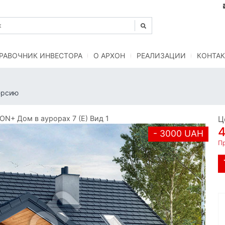
РАВОЧНИК ИНВЕСТОРА
O АРХОН
РЕАЛИЗАЦИИ
КОНТАК
ерсию
N+ Дом в аурорах 7 (Е) Вид 1
Ц
4
- 3000 UAH
Пр