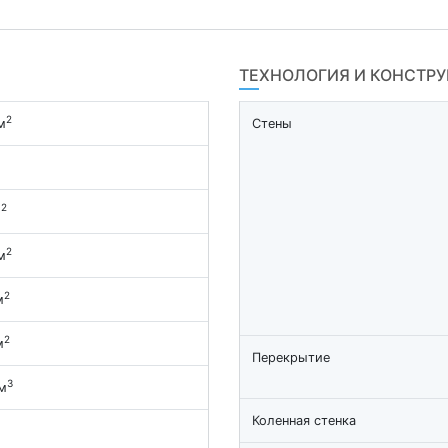
ТЕХНОЛОГИЯ И КОНСТР
2
м
Стены
2
м
2
м
2
м
2
м
Перекрытие
3
м
Коленная стенка