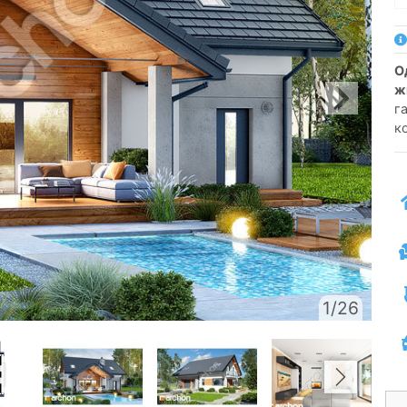
односемейный коттедж одноэтажный с
ж
г
к
1/26