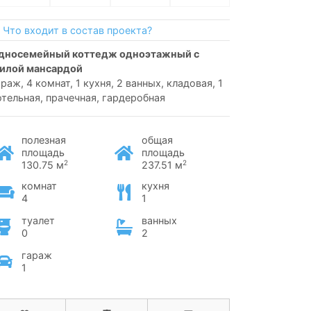
Что входит в состав проекта?
илой мансардой
араж, 4 комнат, 1 кухня, 2 ванных, кладовая, 1
отельная, прачечная, гардеробная
полезная
общая
площадь
площадь
2
2
130.75 м
237.51 м
комнат
кухня
4
1
туалет
ванных
0
2
гараж
1